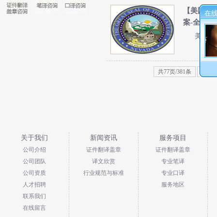
【美国内
在
案-全国车管
美国驾
共77页/381条
首页
关于我们
新闻资讯
服务项目
公司介绍
证件翻译盖章
证件翻译盖章
公司团队
译文欣赏
专业笔译
公司资质
行业规范与标准
专业口译
人才招聘
服务地区
联系我们
在线留言