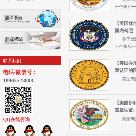
十个州和一个
【美国犹
国内驾照
美国驾
十个州和一个
联系我们
【美国乔
章认证的国外
电话/微信号：
美国驾
18965523
808
【美国伊利
盖章认证-..
美国驾
QQ在线咨询