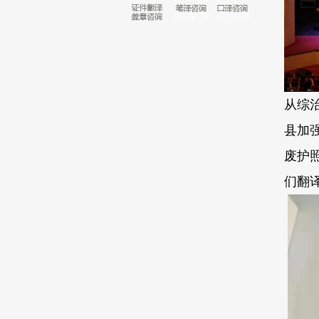
从综
县加
废护
们翻