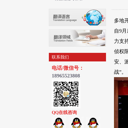
多地
自
9
月
力支
侦权
联系我们
安、
电话/微信号：
战
”
。
18965523
808
QQ在线咨询