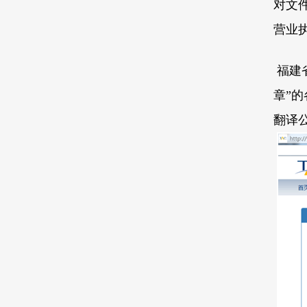
对文
营业
福建
章
”
的
翻译