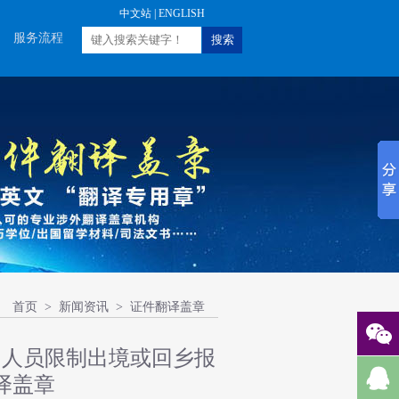
中文站
|
ENGLISH
服务流程
首页
>
新闻资讯
> 证件翻译盖章
国人员限制出境或回乡报
译盖章