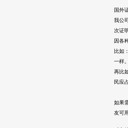
国外
我公
次证
因各
比如
一样
再比
民应
如果
友可