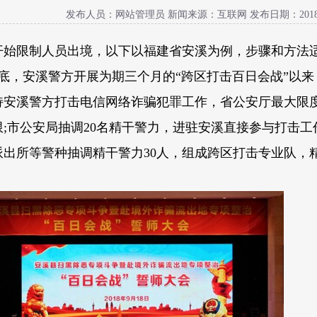
发布人员：网站管理员 新闻来源：互联网 发布日期：2018-11-1
开始限制人员出境，以下以福建省安溪为例，步骤和方法
底，安溪警方开展为期三个月的
“
跨区打击百日会战
”
以来
持安溪警方打击电信网络诈骗犯罪工作，省公安厅最大限
限
;
市公安局抽调
20
名精干警力，进驻安溪直接参与打击工
派出所等警种抽调精干警力
30
人，组成跨区打击专业队，